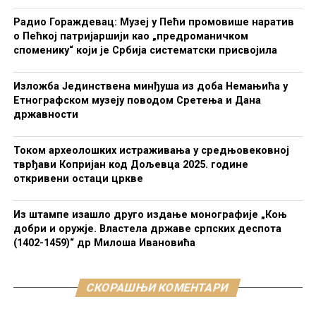
Радио Гораждевац: Музеј у Пећи промовише наратив
о Пећкој патријаршији као „предроманичком
споменику“ који је Србија систематски присвојила
Изложба Јединствена минђуша из доба Немањића у
Етнографском музеју поводом Сретења и Дана
државности
Током археолошких истраживања у средњовековној
тврђави Копријан код Дољевца 2025. године
откривени остаци цркве
Из штампе изашло друго издање монографије „Коњ
добри и оружје. Властела државе српских деспота
(1402-1459)“ др Милоша Ивановића
СКОРАШЊИ КОМЕНТАРИ