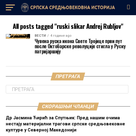
All posts tagged "ruski slikar Andrej Rubljov"
ВЕСТИ
4 године ago
Чувена руска икона Свете Тројице први пут
после Октобарске револуције стигла у Руску
патријаршију
ПРЕТРАГА
СКОРАШЊИ ЧЛАНЦИ
Др Јасмина Ћирић за Спутњик: Пред нашим очима
нестају материјални трагови српске средњовековне
културе у Северној Македонији