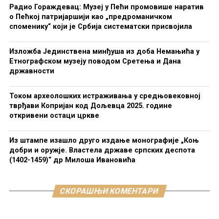
Радио Гораждевац: Музеј у Пећи промовише наратив
о Пећкој патријаршији као „предроманичком
споменику“ који је Србија систематски присвојила
Изложба Јединствена минђуша из доба Немањића у
Етнографском музеју поводом Сретења и Дана
државности
Током археолошких истраживања у средњовековној
тврђави Копријан код Дољевца 2025. године
откривени остаци цркве
Из штампе изашло друго издање монографије „Коњ
добри и оружје. Властела државе српских деспота
(1402-1459)“ др Милоша Ивановића
СКОРАШЊИ КОМЕНТАРИ