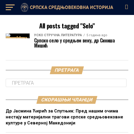
All posts tagged "Selo"
УСКО СТРУЧНА ЛИТЕРАТУРА
5 година ago
Српско село у средњем веку, др Синиша
Мишић
ПРЕТРАГА
СКОРАШЊИ ЧЛАНЦИ
Др Јасмина Ћирић за Спутњик: Пред нашим очима
нестају материјални трагови српске средњовековне
културе у Северној Македонији