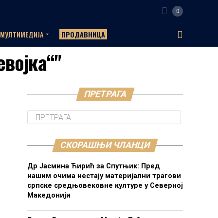
0
МУЛТИМЕДИЈА
ПРОДАВНИЦА
евојка“"
ПРЕТРАГА
СКОРАШЊИ ЧЛАНЦИ
Др Јасмина Ћирић за Спутњик: Пред
нашим очима нестају материјални трагови
српске средњовековне културе у Северној
Македонији