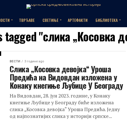
НОСТИ
ТВРЂАВЕ
СВЕТИЊЕ
АРТЕФАКТИ
БИБЛИОТЕКА
ts tagged "слика „Косовка д
ВЕСТИ
3 године ago
Слика „Косовка девојка“ Уроша
Предића на Видовдан изложена у
Конаку кнегиње Љубице У Београду
На Видовдан, 28. јун 2023. године, у Конаку
кнегиње Љубице у Београду биће изложена
слика „Косовка девојка“ Уроша Предића. Једну
од најпознатијих слика у историји српске...