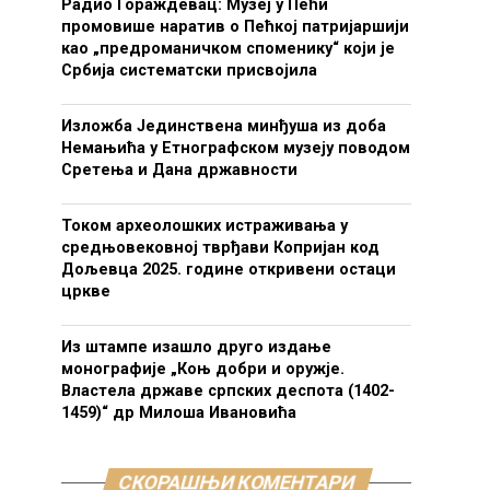
Радио Гораждевац: Музеј у Пећи
промовише наратив о Пећкој патријаршији
као „предроманичком споменику“ који је
Србија систематски присвојила
Изложба Јединствена минђуша из доба
Немањића у Етнографском музеју поводом
Сретења и Дана државности
Током археолошких истраживања у
средњовековној тврђави Копријан код
Дољевца 2025. године откривени остаци
цркве
Из штампе изашло друго издање
монографије „Коњ добри и оружје.
Властела државе српских деспота (1402-
1459)“ др Милоша Ивановића
СКОРАШЊИ КОМЕНТАРИ