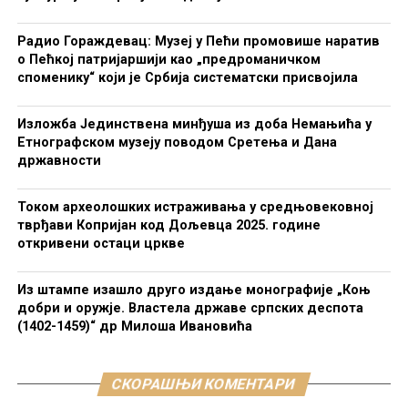
Радио Гораждевац: Музеј у Пећи промовише наратив
о Пећкој патријаршији као „предроманичком
споменику“ који је Србија систематски присвојила
Изложба Јединствена минђуша из доба Немањића у
Етнографском музеју поводом Сретења и Дана
државности
Током археолошких истраживања у средњовековној
тврђави Копријан код Дољевца 2025. године
откривени остаци цркве
Из штампе изашло друго издање монографије „Коњ
добри и оружје. Властела државе српских деспота
(1402-1459)“ др Милоша Ивановића
СКОРАШЊИ КОМЕНТАРИ