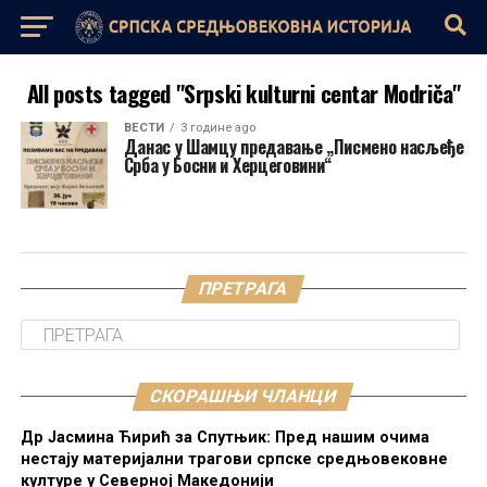
All posts tagged "Srpski kulturni centar Modriča"
ВЕСТИ
3 године ago
Данас у Шамцу предавање „Писмено насљеђе
Срба у Босни и Херцеговини“
ПРЕТРАГА
СКОРАШЊИ ЧЛАНЦИ
Др Јасмина Ћирић за Спутњик: Пред нашим очима
нестају материјални трагови српске средњовековне
културе у Северној Македонији