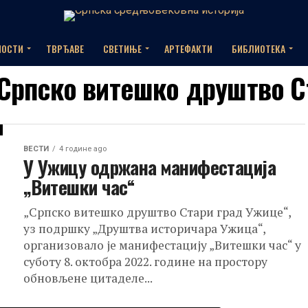
НОСТИ
ТВРЂАВЕ
СВЕТИЊЕ
АРТЕФАКТИ
БИБЛИОТЕКА
 "Српско витешко друштво 
ВЕСТИ
4 године ago
У Ужицу одржана манифестација
„Витешки час“
„Српско витешко друштво Стари град Ужице“,
уз подршку „Друштва историчара Ужица“,
организовало је манифестацију „Витешки час“ у
суботу 8. октобра 2022. године на простору
обновљене цитаделе...