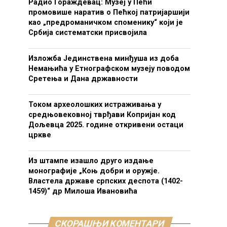
Радио Гораждевац: Музеј у Пећи
промовише наратив о Пећкој патријаршији
као „предроманичком споменику“ који је
Србија систематски присвојила
Изложба Јединствена минђуша из доба
Немањића у Етнографском музеју поводом
Сретења и Дана државности
Током археолошких истраживања у
средњовековној тврђави Копријан код
Дољевца 2025. године откривени остаци
цркве
Из штампе изашло друго издање
монографије „Коњ добри и оружје.
Властела државе српских деспота (1402-
1459)“ др Милоша Ивановића
СКОРАШЊИ КОМЕНТАРИ