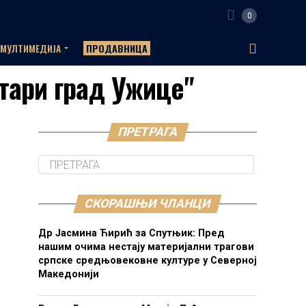
0
МУЛТИМЕДИЈА
ПРОДАВНИЦА
Стари град Ужице"
ПРЕТРАГА
СКОРАШЊИ ЧЛАНЦИ
Др Јасмина Ћирић за Спутњик: Пред
нашим очима нестају материјални трагови
српске средњовековне културе у Северној
Македонији