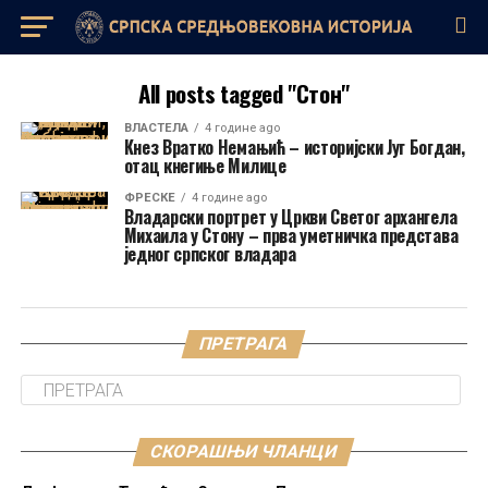
All posts tagged "Стон"
ВЛАСТЕЛА
4 године ago
Кнез Вратко Немањић – историјски Југ Богдан,
отац кнегиње Милице
ФРЕСКЕ
4 године ago
Владарски портрет у Цркви Светог архангела
Михаила у Стону – прва уметничка представа
једног српског владара
ПРЕТРАГА
СКОРАШЊИ ЧЛАНЦИ