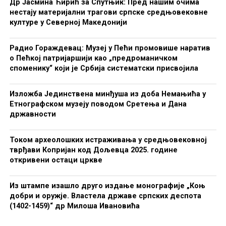
Др Јасмина Ћирић за Спутњик: Пред нашим очима
нестају материјални трагови српске средњовековне
културе у Северној Македонији
Радио Гораждевац: Музеј у Пећи промовише наратив
о Пећкој патријаршији као „предроманичком
споменику“ који је Србија систематски присвојила
Изложба Јединствена минђуша из доба Немањића у
Етнографском музеју поводом Сретења и Дана
државности
Током археолошких истраживања у средњовековној
тврђави Копријан код Дољевца 2025. године
откривени остаци цркве
Из штампе изашло друго издање монографије „Коњ
добри и оружје. Властела државе српских деспота
(1402-1459)“ др Милоша Ивановића