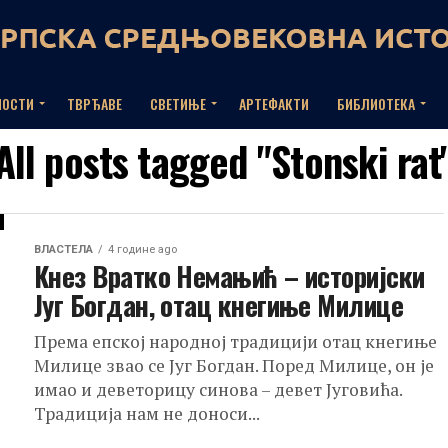
НОСТИ
ТВРЂАВЕ
СВЕТИЊЕ
АРТЕФАКТИ
БИБЛИОТЕКА
All posts tagged "Stonski rat
ВЛАСТЕЛА
4 године ago
Кнез Вратко Немањић – историјски
Југ Богдан, отац кнегиње Милице
Према епској народној традицији отац кнегиње
Милице звао се Југ Богдан. Поред Милице, он је
имао и деветорицу синова – девет Југовића.
Традиција нам не доноси...