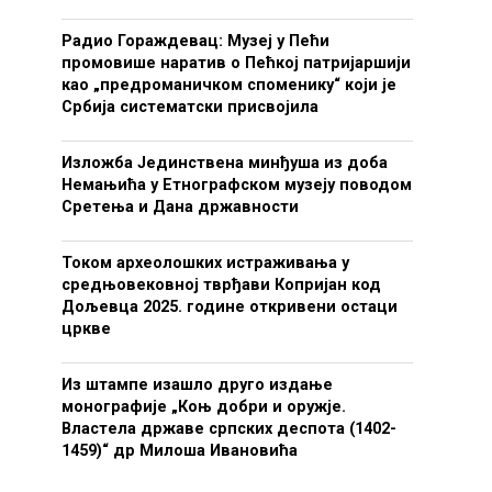
Радио Гораждевац: Музеј у Пећи
промовише наратив о Пећкој патријаршији
као „предроманичком споменику“ који је
Србија систематски присвојила
Изложба Јединствена минђуша из доба
Немањића у Етнографском музеју поводом
Сретења и Дана државности
Током археолошких истраживања у
средњовековној тврђави Копријан код
Дољевца 2025. године откривени остаци
цркве
Из штампе изашло друго издање
монографије „Коњ добри и оружје.
Властела државе српских деспота (1402-
1459)“ др Милоша Ивановића