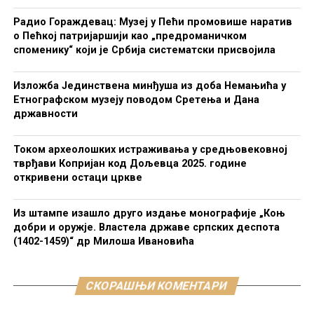
Радио Гораждевац: Музеј у Пећи промовише наратив
о Пећкој патријаршији као „предроманичком
споменику“ који је Србија систематски присвојила
Изложба Јединствена минђуша из доба Немањића у
Етнографском музеју поводом Сретења и Дана
државности
Током археолошких истраживања у средњовековној
тврђави Копријан код Дољевца 2025. године
откривени остаци цркве
Из штампе изашло друго издање монографије „Коњ
добри и оружје. Властела државе српских деспота
(1402-1459)“ др Милоша Ивановића
СКОРАШЊИ КОМЕНТАРИ