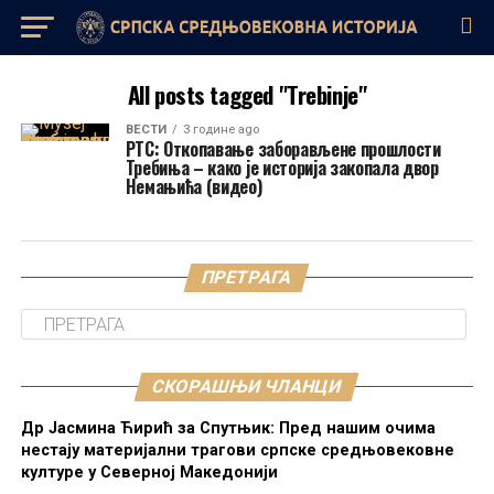
All posts tagged "Trebinje"
ВЕСТИ
3 године ago
РТС: Откопавање заборављене прошлости
Требиња – како је историја закопала двор
Немањића (видео)
ПРЕТРАГА
СКОРАШЊИ ЧЛАНЦИ
Др Јасмина Ћирић за Спутњик: Пред нашим очима
нестају материјални трагови српске средњовековне
културе у Северној Македонији