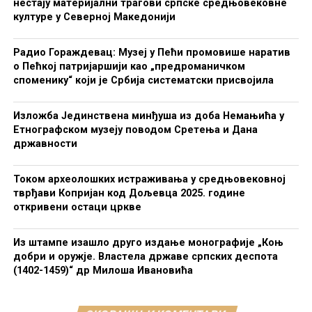
нестају материјални трагови српске средњовековне
културе у Северној Македонији
Радио Гораждевац: Музеј у Пећи промовише наратив
о Пећкој патријаршији као „предроманичком
споменику“ који је Србија систематски присвојила
Изложба Јединствена минђуша из доба Немањића у
Етнографском музеју поводом Сретења и Дана
државности
Током археолошких истраживања у средњовековној
тврђави Копријан код Дољевца 2025. године
откривени остаци цркве
Из штампе изашло друго издање монографије „Коњ
добри и оружје. Властела државе српских деспота
(1402-1459)“ др Милоша Ивановића