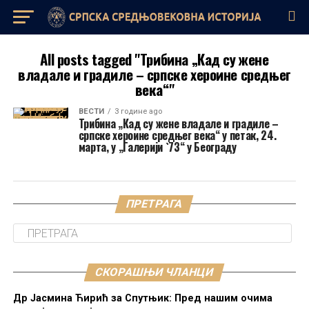
All posts tagged "Трибина „Кад су жене
владале и градиле – српске хероине средњег
века“"
ВЕСТИ
3 године ago
Трибина „Кад су жене владале и градиле –
српске хероине средњег века“ у петак, 24.
марта, у „Галерији `73“ у Београду
ПРЕТРАГА
СКОРАШЊИ ЧЛАНЦИ
Др Јасмина Ћирић за Спутњик: Пред нашим очима