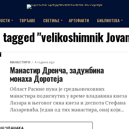
НОСТИ
ТВРЂАВЕ
СВЕТИЊЕ
АРТЕФАКТИ
БИБЛИОТЕКА
s tagged "velikoshimnik Jovan
МАНАСТИРИ
4 године ago
Манастир Дренча, задужбина
монаха Доротеја
Област Расине пуна је средњовековних
манастира подигнутих у време владавина кнеза
Лазара и његовог сина кнеза и деспота Стефана
Лазаревића. Један од тих манастира, онај који...
ОШ ЧЛАНАКА