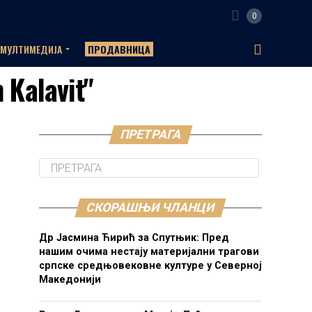
0
МУЛТИМЕДИЈА
ПРОДАВНИЦА
 Kalavit"
ПРЕТРАГА
СКОРАШЊИ ЧЛАНЦИ
Др Јасмина Ћирић за Спутњик: Пред
нашим очима нестају материјални трагови
српске средњовековне културе у Северној
Македонији