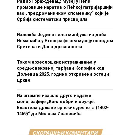
Радио Гораждевац: Музеј у Пећи
промовише наратив о Пећкој патријаршији
као „предроманичком споменику“ који је
Србија систематски присвојила
Изложба Јединствена минђуша из доба
Немањића у Етнографском музеју поводом
Сретења и Дана државности
Током археолошких истраживања у
средњовековној тврђави Копријан код
Дољевца 2025. године откривени остаци
цркве
Из штампе изашло друго издање
монографије „Коњ добри и оружје.
Властела државе српских деспота (1402-
1459)“ др Милоша Ивановића
СКОРАШЊИ КОМЕНТАРИ