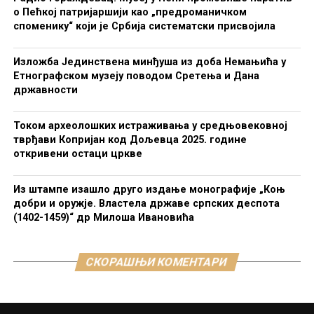
о Пећкој патријаршији као „предроманичком
споменику“ који је Србија систематски присвојила
Изложба Јединствена минђуша из доба Немањића у
Етнографском музеју поводом Сретења и Дана
државности
Током археолошких истраживања у средњовековној
тврђави Копријан код Дољевца 2025. године
откривени остаци цркве
Из штампе изашло друго издање монографије „Коњ
добри и оружје. Властела државе српских деспота
(1402-1459)“ др Милоша Ивановића
СКОРАШЊИ КОМЕНТАРИ