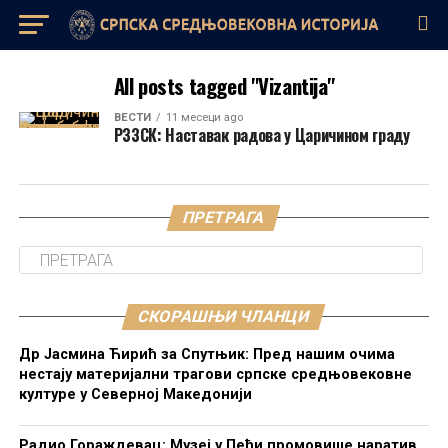
All posts tagged "Vizantija"
ВЕСТИ
11 месеци ago
РЗЗСК: Наставак радова у Царичином граду
ПРЕТРАГА
СКОРАШЊИ ЧЛАНЦИ
Др Јасмина Ћирић за Спутњик: Пред нашим очима
нестају материјални трагови српске средњовековне
културе у Северној Македонији
Радио Гораждевац: Музеј у Пећи промовише наратив