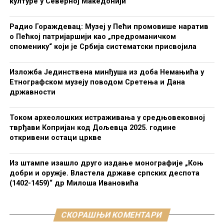
културе у Северној Македонији
Радио Гораждевац: Музеј у Пећи промовише наратив
о Пећкој патријаршији као „предроманичком
споменику“ који је Србија систематски присвојила
Изложба Јединствена минђуша из доба Немањића у
Етнографском музеју поводом Сретења и Дана
државности
Током археолошких истраживања у средњовековној
тврђави Копријан код Дољевца 2025. године
откривени остаци цркве
Из штампе изашло друго издање монографије „Коњ
добри и оружје. Властела државе српских деспота
(1402-1459)“ др Милоша Ивановића
СКОРАШЊИ КОМЕНТАРИ