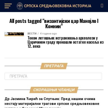
All posts tagged "византијски цар Манојло I
Комнин"
ВЕСТИ
4 године ago
Током летошњих истраживања археолози у
Царичином граду пронашли остатке насеља из
12. века
ПРЕТРАГА
СКОРАШЊИ ЧЛАНЦИ
Др Јасмина Ћирић за Спутњик: Пред нашим очима
нестају материјални трагови српске средњовековне