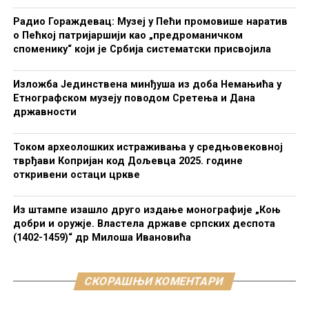
Радио Гораждевац: Музеј у Пећи промовише наратив
о Пећкој патријаршији као „предроманичком
споменику“ који је Србија систематски присвојила
Изложба Јединствена минђуша из доба Немањића у
Етнографском музеју поводом Сретења и Дана
државности
Током археолошких истраживања у средњовековној
тврђави Копријан код Дољевца 2025. године
откривени остаци цркве
Из штампе изашло друго издање монографије „Коњ
добри и оружје. Властела државе српских деспота
(1402-1459)“ др Милоша Ивановића
СКОРАШЊИ КОМЕНТАРИ