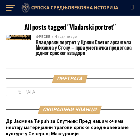
All posts tagged "Vladarski portret"
ФРЕСКЕ
4 године ago
Владарски портрет у Цркви Светог архангела
Михаила у Стону – прва уметничка представа
једног српског владара
ПРЕТРАГА
СКОРАШЊИ ЧЛАНЦИ
Др Јасмина Ћирић за Спутњик: Пред нашим очима
нестају материјални трагови српске средњовековне
културе у Северној Македонији