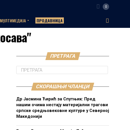
0
МУЛТИМЕДИЈА
ПРОДАВНИЦА
косава"
ПРЕТРАГА
СКОРАШЊИ ЧЛАНЦИ
Др Јасмина Ћирић за Спутњик: Пред
нашим очима нестају материјални трагови
српске средњовековне културе у Северној
Македонији