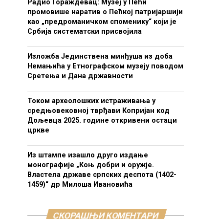
Радио Гораждевац: Музеј у Пећи
промовише наратив о Пећкој патријаршији
као „предроманичком споменику“ који је
Србија систематски присвојила
Изложба Јединствена минђуша из доба
Немањића у Етнографском музеју поводом
Сретења и Дана државности
Током археолошких истраживања у
средњовековној тврђави Копријан код
Дољевца 2025. године откривени остаци
цркве
Из штампе изашло друго издање
монографије „Коњ добри и оружје.
Властела државе српских деспота (1402-
1459)“ др Милоша Ивановића
СКОРАШЊИ КОМЕНТАРИ