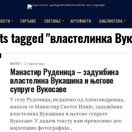
НОСТИ
ТВРЂАВЕ
СВЕТИЊЕ
АРТЕФАКТИ
БИБЛИОТЕКА
sts tagged "властелинка Ву
ФОТО
2 године ago
Манастир Руденица – задужбина
властелина Вукашина и његове
супруге Вукосаве
У селу Руденица, недалеко од Александровца,
налази се Манастир Светог Илије, задужбина
властелина Вукашина и његове супруге
Вукосаве. У даљем тексту вам преносимо део
најлепших фотографија...