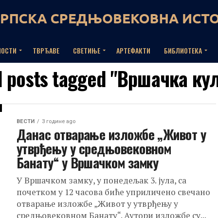
НОСТИ
ТВРЂАВЕ
СВЕТИЊЕ
АРТЕФАКТИ
БИБЛИОТЕКА
l posts tagged "Вршачка ку
ВЕСТИ
3 године ago
Данас отварање изложбе „Живот у
утврђењу у средњовековном
Банату“ у Вршачком замку
У Вршачком замку, у понедељак 3. јула, са
почетком у 12 часова биће уприличено свечано
отварање изложбе „Живот у утврђењу у
средњовековном Банату“. Аутори изложбе су...