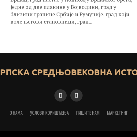
једне од две планине у Војводини, град у
близини границе Србије и Румуније, град који
воле његови становници, град...
О НАМА
УСЛОВИ КОРИШЋЕЊА
ПИШИТЕ НАМ
МАРКЕТИНГ