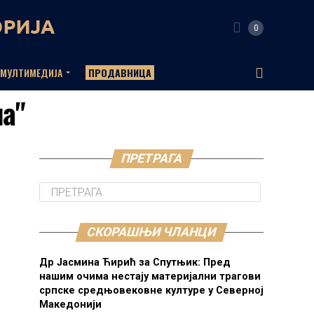
0
МУЛТИМЕДИЈА
ПРОДАВНИЦА
ла"
ПРЕТРАГА
СКОРАШЊИ ЧЛАНЦИ
Др Јасмина Ћирић за Спутњик: Пред
нашим очима нестају материјални трагови
српске средњовековне културе у Северној
Македонији