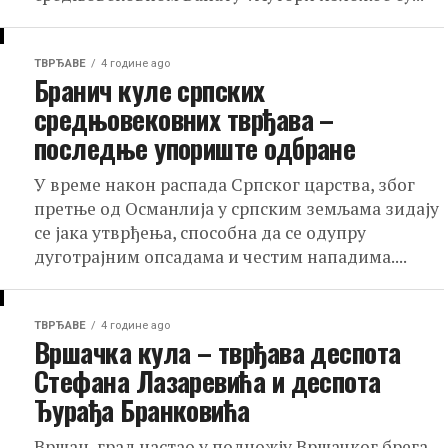
ТВРЂАВЕ
4 године ago
Бранич куле српских
средњовековних тврђава –
последње упориште одбране
У време након распада Српског царства, због
претње од Османлија у српским земљама зидају
се јака утврђења, способна да се одупру
дуготрајним опсадама и честим нападима....
ТВРЂАВЕ
4 године ago
Вршачка кула – тврђава деспота
Стефана Лазаревића и деспота
Ђурађа Бранковића
Вршац, град настао у подножју Вршачког брега,