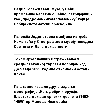
Радио Гораждевац: Музеј у Пећи
промовише наратив о Пећкој патријаршији
као „предроманичком споменику“ који је
Србија систематски присвојила
Изложба Јединствена минђуша из доба
Немањића у Етнографском музеју поводом
Сретења и Дана државности
Током археолошких истраживања у
средњовековној тврђави Копријан код
Дољевца 2025. године откривени остаци
цркве
Из штампе изашло друго издање
монографије „Коњ добри и оружје.
Властела државе српских деспота (1402-
1459)“ др Милоша Ивановића