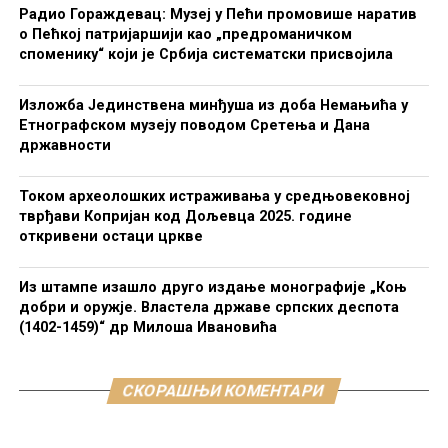
Радио Гораждевац: Музеј у Пећи промовише наратив
о Пећкој патријаршији као „предроманичком
споменику“ који је Србија систематски присвојила
Изложба Јединствена минђуша из доба Немањића у
Етнографском музеју поводом Сретења и Дана
државности
Током археолошких истраживања у средњовековној
тврђави Копријан код Дољевца 2025. године
откривени остаци цркве
Из штампе изашло друго издање монографије „Коњ
добри и оружје. Властела државе српских деспота
(1402-1459)“ др Милоша Ивановића
СКОРАШЊИ КОМЕНТАРИ