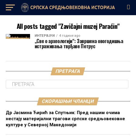
All posts tagged "Zavičajni muzej Paraćin"
ИНТЕРВЈУИ
4 године ago
„Све о археологији“: Завршена овогодишња
истраживања тврђаве Петрус
ПРЕТРАГА
СКОРАШЊИ ЧЛАНЦИ
Др Јасмина Ћирић за Спутњик: Пред нашим очима
нестају материјални трагови српске средњовековне
културе у Северној Македонији