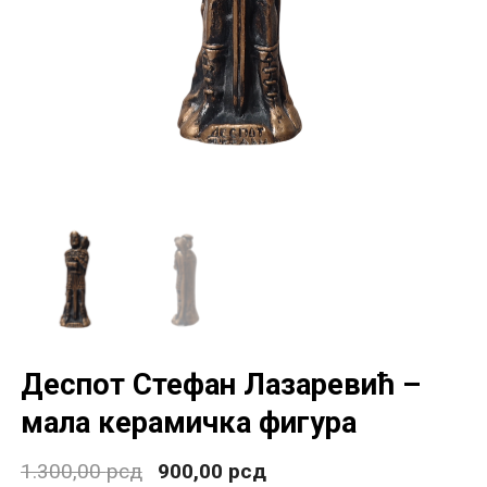
Деспот Стефан Лазаревић –
мала керамичка фигура
1.300,00
рсд
900,00
рсд