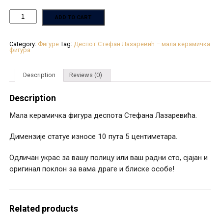
ADD TO CART
Category:
Фигуре
Tag:
Деспот Стефан Лазаревић – мала керамичка
фигура
Description
Reviews (0)
Description
Мала керамичка фигура деспота Стефана Лазаревића.
Димензије статуе износе 10 пута 5 центиметара.
Одличан украс за вашу полицу или ваш радни сто, сјајан и
оригинал поклон за вама драге и блиске особе!
Related products