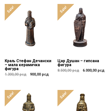
Sale!
Sale!
Краљ Стефан Дечански
Цар Душан – гипсана
– мала керамичка
фигура
фигура
8.500,00
рсд
6.000,00
рсд
1.300,00
рсд
900,00
рсд
Sale!
Sale!