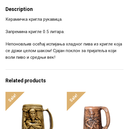
Description
Керамичка кригла рукавица.
Запремина кригле 0.5 литара.
Непоновљив осећај испијања хладног пива из кригле која
се држи целом шаком! Сјајан поклон за пријатеља који
воли пиво и средњи век!
Related products
Sale!
Sale!