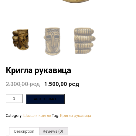
Кригла рукавица
2.300,00
рсд
1.500,00
рсд
ADD TO CART
Category:
Шоље и кригле
Tag:
Кригла рукавица
Description
Reviews (0)