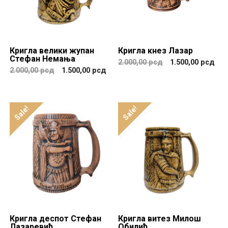
Кригла велики жупан
Кригла кнез Лазар
Стефан Немања
2.000,00
рсд
1.500,00
рсд
2.000,00
рсд
1.500,00
рсд
Sale!
Sale!
Кригла деспот Стефан
Кригла витез Милош
Лазаревић
Обилић