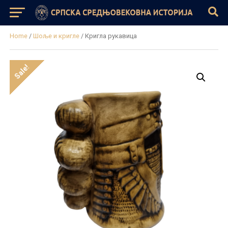
Home
/
Шоље и кригле
/ Кригла рукавица
Sale!