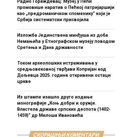
Радио Гораждевац: Музеј у Пећи
промовише наратив о Пећкој патријаршији
као „предроманичком споменику“ који је
Србија систематски присвојила
Изложба Јединствена минђуша из доба
Немањића у Етнографском музеју поводом
Сретења и Дана државности
Током археолошких истраживања у
средњовековној тврђави Копријан код
Дољевца 2025. године откривени остаци
цркве
Из штампе изашло друго издање
монографије „Коњ добри и оружје.
Властела државе српских деспота (1402-
1459)“ др Милоша Ивановића
СКОРАШЊИ КОМЕНТАРИ