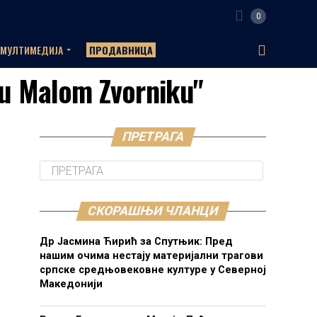
0
МУЛТИМЕДИЈА
ПРОДАВНИЦА
e u Malom Zvorniku"
ПРЕТРАГА
СКОРАШЊИ ЧЛАНЦИ
Др Јасмина Ћирић за Спутњик: Пред
нашим очима нестају материјални трагови
српске средњовековне културе у Северној
Македонији