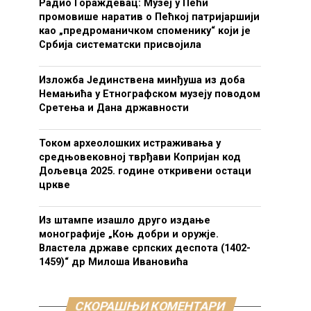
Радио Гораждевац: Музеј у Пећи
промовише наратив о Пећкој патријаршији
као „предроманичком споменику“ који је
Србија систематски присвојила
Изложба Јединствена минђуша из доба
Немањића у Етнографском музеју поводом
Сретења и Дана државности
Током археолошких истраживања у
средњовековној тврђави Копријан код
Дољевца 2025. године откривени остаци
цркве
Из штампе изашло друго издање
монографије „Коњ добри и оружје.
Властела државе српских деспота (1402-
1459)“ др Милоша Ивановића
СКОРАШЊИ КОМЕНТАРИ