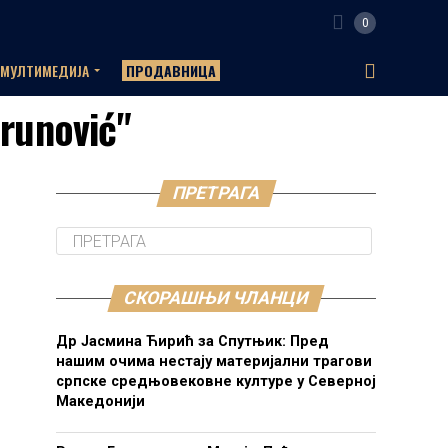
0
МУЛТИМЕДИЈА
ПРОДАВНИЦА
orunović"
ПРЕТРАГА
СКОРАШЊИ ЧЛАНЦИ
Др Јасмина Ћирић за Спутњик: Пред
нашим очима нестају материјални трагови
српске средњовековне културе у Северној
Македонији