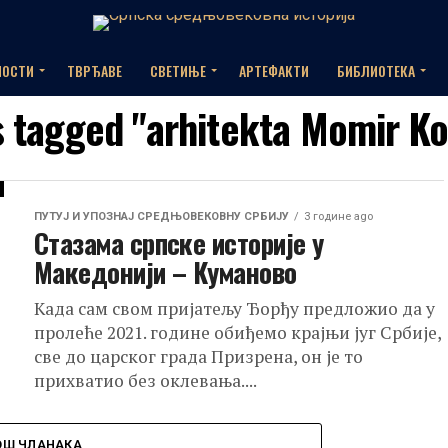
НОСТИ
ТВРЂАВЕ
СВЕТИЊЕ
АРТЕФАКТИ
БИБЛИОТЕКА
s tagged "arhitekta Momir K
ПУТУЈ И УПОЗНАЈ СРЕДЊОВЕКОВНУ СРБИЈУ
3 године ago
Стазама српске историје у
Македонији – Куманово
Када сам свом пријатељу Ђорђу предложио да у
пролеће 2021. године обиђемо крајњи југ Србије,
све до царског града Призрена, он је то
прихватио без оклевања....
ОШ ЧЛАНАКА