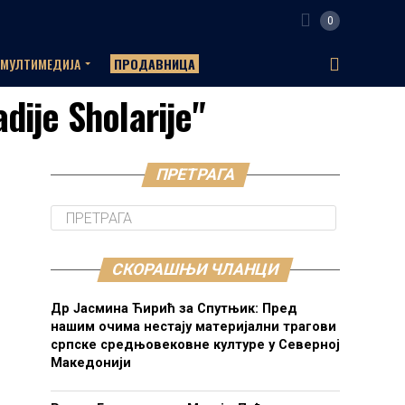
0
МУЛТИМЕДИЈА
ПРОДАВНИЦА
dije Sholarije"
ПРЕТРАГА
СКОРАШЊИ ЧЛАНЦИ
Др Јасмина Ћирић за Спутњик: Пред
нашим очима нестају материјални трагови
српске средњовековне културе у Северној
Македонији