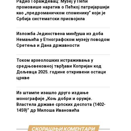
Радио Гораждевац: Музеј у Пећи
промовише наратив о Пећкој патријаршији
као „предроманичком споменику“ који је
Србија систематски присвојила
Изложба Јединствена минђуша из доба
Немањића у Етнографском музеју поводом
Сретења и Дана државности
Током археолошких истраживања у
средњовековној тврђави Копријан код
Дољевца 2025. године откривени остаци
цркве
Из штампе изашло друго издање
монографије „Коњ добри и оружје.
Властела државе српских деспота (1402-
1459)“ др Милоша Ивановића
СКОРАШЊИ КОМЕНТАРИ