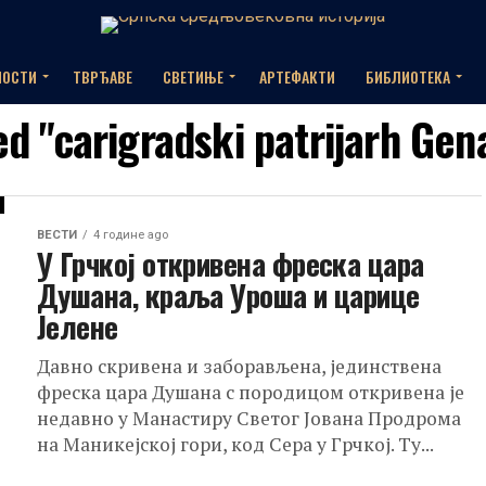
НОСТИ
ТВРЂАВЕ
СВЕТИЊЕ
АРТЕФАКТИ
БИБЛИОТЕКА
ed "carigradski patrijarh Gena
ВЕСТИ
4 године ago
У Грчкој откривена фреска цара
Душана, краља Уроша и царице
Јелене
Давно скривена и заборављена, јединствена
фреска цара Душана с породицом откривена је
недавно у Манастиру Светог Јована Продрома
на Маникејској гори, код Сера у Грчкој. Ту...