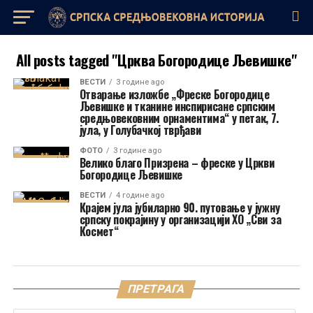
All posts tagged "Црква Богородице Љевишке"
ВЕСТИ
3 године ago
Отварање изложбе „Фреске Богородице
Љевишке и тканине инспирисане српским
средњовековним орнаментима“ у петак, 7.
јула, у Голубачкој тврђави
ФОТО
3 године ago
Велико благо Призрена – фреске у Цркви
Богородице Љевишке
ВЕСТИ
4 године ago
Крајем јула јубиларно 90. путовање у јужну
српску покрајину у организацији ХО „Сви за
Космет“
ПРЕТРАГА