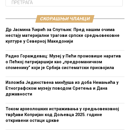
СКОРАШЊИ ЧЛАНЦИ
Др Јасмина Ћирић за Спутњик: Пред нашим очима
нестају материјални трагови српске средњовековне
културе у Северној Македонији
Радио Гораждевац: Музеј у Пећи промовише наратив
о Пећкој патријаршији као „предроманичком
споменику“ који је Србија систематски присвојила
Изложба Јединствена минђуша из доба Немањића у
Етнографском музеју поводом Сретења и Дана
државности
Током археолошких истраживања у средњовековној
тврђави Копријан код Дољевца 2025. године
откривени остаци цркве