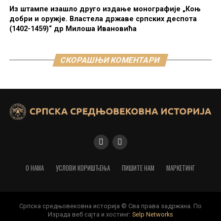
Из штампе изашло друго издање монографије „Коњ
добри и оружје. Властела државе српских деспота
(1402-1459)“ др Милоша Ивановића
СКОРАШЊИ КОМЕНТАРИ
О НАМА
УСЛОВИ КОРИШЋЕЊА
ПИШИТЕ НАМ
МАРКЕТИНГ
Српска средњовековна историја © Сва права задржана. По
Израда веб сајта и хостинг:
Selp Networks