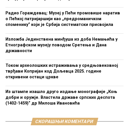
Радио Гораждевац: Музеј у Пећи промовише наратив
о Пећкој патријаршији као „предроманичком
споменику“ који је Србија систематски присвојила
Изложба Јединствена минђуша из доба Немањића у
Етнографском музеју поводом Сретења и Дана
државности
Током археолошких истраживања у средњовековној
тврђави Копријан код Дољевца 2025. године
откривени остаци цркве
Из штампе изашло друго издање монографије „Коњ
добри и оружје. Властела државе српских деспота
(1402-1459)“ др Милоша Ивановића
СКОРАШЊИ КОМЕНТАРИ