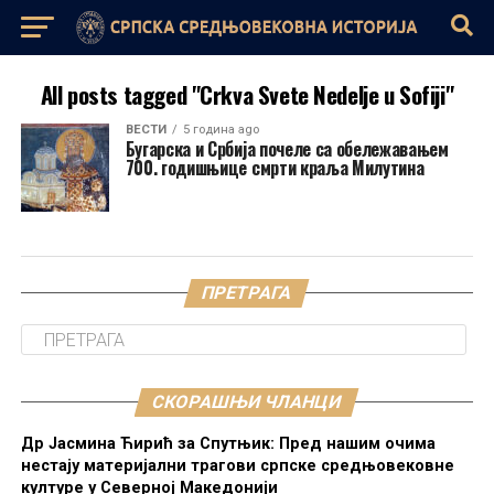
All posts tagged "Crkva Svete Nedelje u Sofiji"
ВЕСТИ
5 година ago
Бугарска и Србија почеле са обележавањем
700. годишњице смрти краља Милутина
ПРЕТРАГА
СКОРАШЊИ ЧЛАНЦИ
Др Јасмина Ћирић за Спутњик: Пред нашим очима
нестају материјални трагови српске средњовековне
културе у Северној Македонији