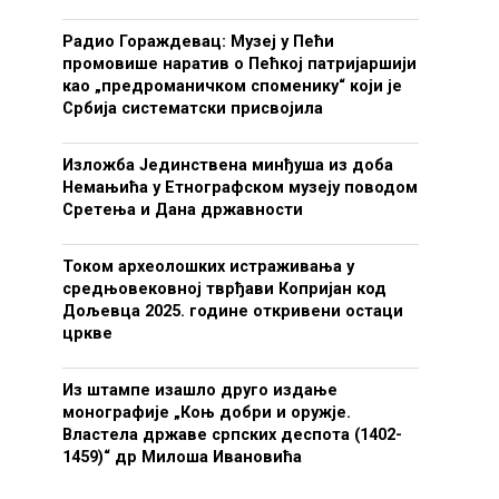
Радио Гораждевац: Музеј у Пећи
промовише наратив о Пећкој патријаршији
као „предроманичком споменику“ који је
Србија систематски присвојила
Изложба Јединствена минђуша из доба
Немањића у Етнографском музеју поводом
Сретења и Дана државности
Током археолошких истраживања у
средњовековној тврђави Копријан код
Дољевца 2025. године откривени остаци
цркве
Из штампе изашло друго издање
монографије „Коњ добри и оружје.
Властела државе српских деспота (1402-
1459)“ др Милоша Ивановића