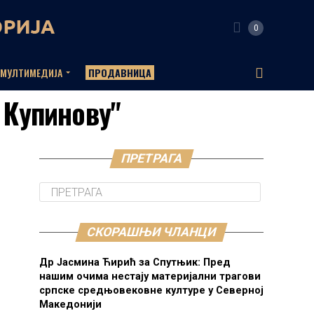
0
МУЛТИМЕДИЈА
ПРОДАВНИЦА
у Купинову"
ПРЕТРАГА
СКОРАШЊИ ЧЛАНЦИ
Др Јасмина Ћирић за Спутњик: Пред
нашим очима нестају материјални трагови
српске средњовековне културе у Северној
Македонији