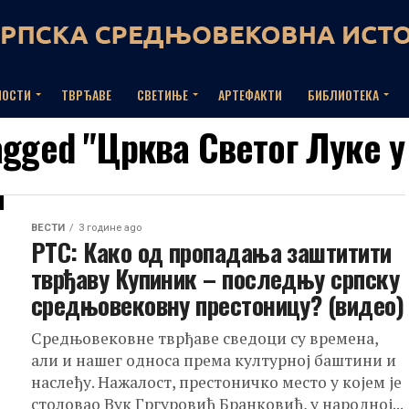
НОСТИ
ТВРЂАВЕ
СВЕТИЊЕ
АРТЕФАКТИ
БИБЛИОТЕКА
tagged "Црква Светог Луке 
ВЕСТИ
3 године ago
РТС: Како од пропадања заштитити
тврђаву Купиник – последњу српску
средњовековну престоницу? (видео)
Средњовековне тврђаве сведоци су времена,
али и нашег односа према културној баштини и
наслеђу. Нажалост, престоничко место у којем је
столовао Вук Гргуровић Бранковић, у народној...