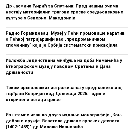
Др Јасмина Ћирић за Спутњик: Пред нашим очима
нестају материјални трагови српске средњовековне
културе у Северној Македонији
Радио Гораждевац: Музеј у Пећи промовише наратив
о Пећкој патријаршији као „предроманичком
споменику“ који је Србија систематски присвојила
Изложба Јединствена минђуша из доба Немањића у
Етнографском музеју поводом Сретења и Дана
државности
Током археолошких истраживања у средњовековној
тврђави Копријан код Дољевца 2025. године
откривени остаци цркве
Из штампе изашло друго издање монографије „Коњ
добри и оружје. Властела државе српских деспота
(1402-1459)“ др Милоша Ивановића