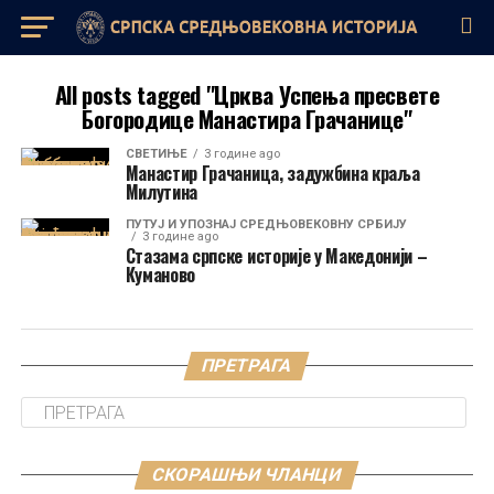
All posts tagged "Црква Успења пресвете
Богородице Манастира Грачанице"
СВЕТИЊЕ
3 године ago
Манастир Грачаница, задужбина краља
Милутина
ПУТУЈ И УПОЗНАЈ СРЕДЊОВЕКОВНУ СРБИЈУ
3 године ago
Стазама српске историје у Македонији –
Куманово
ПРЕТРАГА
СКОРАШЊИ ЧЛАНЦИ