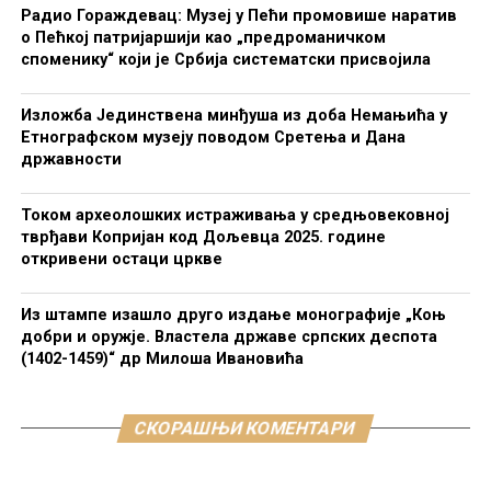
Радио Гораждевац: Музеј у Пећи промовише наратив
о Пећкој патријаршији као „предроманичком
споменику“ који је Србија систематски присвојила
Изложба Јединствена минђуша из доба Немањића у
Етнографском музеју поводом Сретења и Дана
државности
Током археолошких истраживања у средњовековној
тврђави Копријан код Дољевца 2025. године
откривени остаци цркве
Из штампе изашло друго издање монографије „Коњ
добри и оружје. Властела државе српских деспота
(1402-1459)“ др Милоша Ивановића
СКОРАШЊИ КОМЕНТАРИ