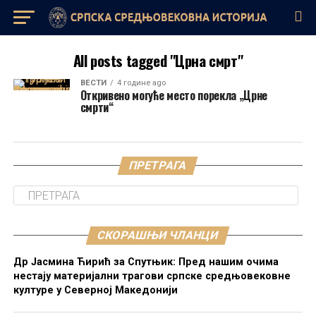
All posts tagged "Црна смрт"
ВЕСТИ
4 године ago
Откривено могуће место порекла „Црне
смрти“
ПРЕТРАГА
СКОРАШЊИ ЧЛАНЦИ
Др Јасмина Ћирић за Спутњик: Пред нашим очима
нестају материјални трагови српске средњовековне
културе у Северној Македонији