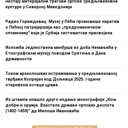
нестају материјални трагови српске средњовековне
културе у Северној Македонији
Радио Гораждевац: Музеј у Пећи промовише наратив
о Пећкој патријаршији као „предроманичком
споменику“ који је Србија систематски присвојила
Изложба Јединствена минђуша из доба Немањића у
Етнографском музеју поводом Сретења и Дана
државности
Током археолошких истраживања у средњовековној
тврђави Копријан код Дољевца 2025. године
откривени остаци цркве
Из штампе изашло друго издање монографије „Коњ
добри и оружје. Властела државе српских деспота
(1402-1459)“ др Милоша Ивановића