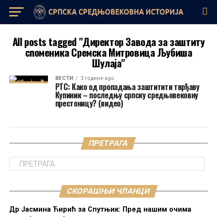
All posts tagged "Директор Завода за заштиту
споменика Сремска Митровица Љубиша
Шулаја"
ВЕСТИ
3 године ago
РТС: Како од пропадања заштитити тврђаву
Купиник – последњу српску средњовековну
престоницу? (видео)
ПРЕТРАГА
СКОРАШЊИ ЧЛАНЦИ
Др Јасмина Ћирић за Спутњик: Пред нашим очима