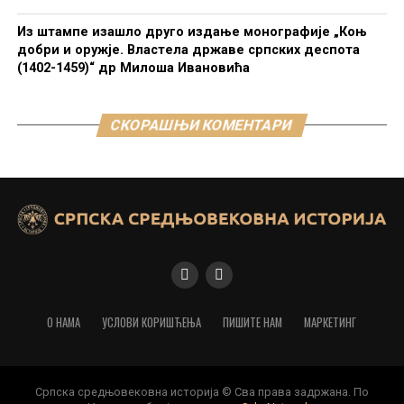
Из штампе изашло друго издање монографије „Коњ
добри и оружје. Властела државе српских деспота
(1402-1459)“ др Милоша Ивановића
СКОРАШЊИ КОМЕНТАРИ
О НАМА
УСЛОВИ КОРИШЋЕЊА
ПИШИТЕ НАМ
МАРКЕТИНГ
Српска средњовековна историја © Сва права задржана. По