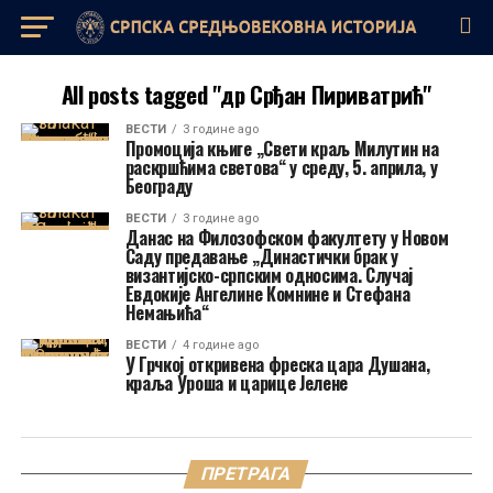
All posts tagged "др Срђан Пириватрић"
ВЕСТИ
3 године ago
Промоција књиге „Свети краљ Милутин на
раскршћима светова“ у среду, 5. априла, у
Београду
ВЕСТИ
3 године ago
Данас на Филозофском факултету у Новом
Саду предавање „Династички брак у
византијско-српским односима. Случај
Евдокије Ангелине Комнине и Стефана
Немањића“
ВЕСТИ
4 године ago
У Грчкој откривена фреска цара Душана,
краља Уроша и царице Јелене
ПРЕТРАГА