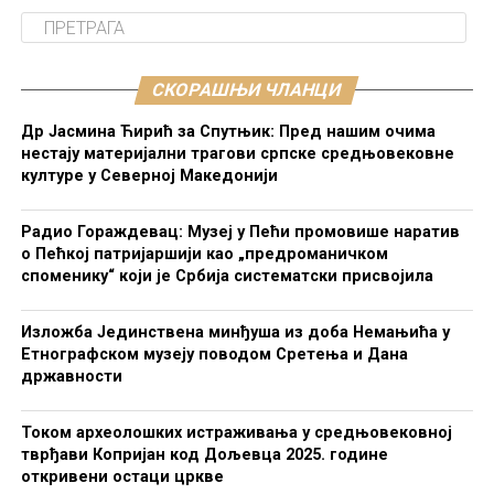
СКОРАШЊИ ЧЛАНЦИ
Др Јасмина Ћирић за Спутњик: Пред нашим очима
нестају материјални трагови српске средњовековне
културе у Северној Македонији
Радио Гораждевац: Музеј у Пећи промовише наратив
о Пећкој патријаршији као „предроманичком
споменику“ који је Србија систематски присвојила
Изложба Јединствена минђуша из доба Немањића у
Етнографском музеју поводом Сретења и Дана
државности
Током археолошких истраживања у средњовековној
тврђави Копријан код Дољевца 2025. године
откривени остаци цркве