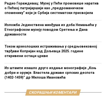
Радио Гораждевац: Музеј у Пећи промовише наратив
о Пећкој патријаршији као „предроманичком
споменику“ који је Србија систематски присвојила
Изложба Јединствена минђуша из доба Немањића у
Етнографском музеју поводом Сретења и Дана
државности
Током археолошких истраживања у средњовековној
тврђави Копријан код Дољевца 2025. године
откривени остаци цркве
Из штампе изашло друго издање монографије „Коњ
добри и оружје. Властела државе српских деспота
(1402-1459)“ др Милоша Ивановића
СКОРАШЊИ КОМЕНТАРИ