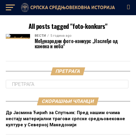
All posts tagged "foto-konkurs"
ВЕСТИ
5 година ago
Међународни фото-конкурс „Наслеђе од
камена и неба“
ПРЕТРАГА
СКОРАШЊИ ЧЛАНЦИ
Др Јасмина Ћирић за Спутњик: Пред нашим очима
нестају материјални трагови српске средњовековне
културе у Северној Македонији