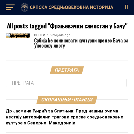
All posts tagged "Фрањевачки самостан у Бачу"
ВЕСТИ
5 година ago
Србија ће номиновати културни предео Бача за
Унескову листу
ПРЕТРАГА
СКОРАШЊИ ЧЛАНЦИ
Др Јасмина Ћирић за Спутњик: Пред нашим очима
нестају материјални трагови српске средњовековне
културе у Северној Македонији