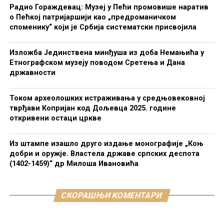
Радио Гораждевац: Музеј у Пећи промовише наратив
о Пећкој патријаршији као „предроманичком
споменику“ који је Србија систематски присвојила
Изложба Јединствена минђуша из доба Немањића у
Етнографском музеју поводом Сретења и Дана
државности
Током археолошких истраживања у средњовековној
тврђави Копријан код Дољевца 2025. године
откривени остаци цркве
Из штампе изашло друго издање монографије „Коњ
добри и оружје. Властела државе српских деспота
(1402-1459)“ др Милоша Ивановића
СКОРАШЊИ КОМЕНТАРИ