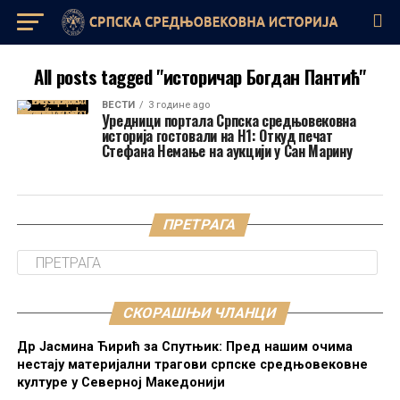
All posts tagged "историчар Богдан Пантић"
ВЕСТИ
3 године ago
Уредници портала Српска средњовековна
историја гостовали на Н1: Откуд печат
Стефана Немање на аукцији у Сан Марину
ПРЕТРАГА
СКОРАШЊИ ЧЛАНЦИ
Др Јасмина Ћирић за Спутњик: Пред нашим очима
нестају материјални трагови српске средњовековне
културе у Северној Македонији