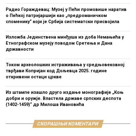
Радио Гораждевац: Музеј у Пећи промовише наратив
о Пећкој патријаршији као „предроманичком
споменику“ који је Србија систематски присвојила
Изложба Јединствена минђуша из доба Немањића у
Етнографском музеју поводом Сретења и Дана
државности
Током археолошких истраживања у средњовековној
тврђави Копријан код Дољевца 2025. године
откривени остаци цркве
Из штампе изашло друго издање монографије „Коњ
добри и оружје. Властела државе српских деспота
(1402-1459)“ др Милоша Ивановића
СКОРАШЊИ КОМЕНТАРИ