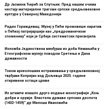
Др Јасмина Ћирић за Спутњик: Пред нашим очима
нестају материјални трагови српске средњовековне
културе у Северној Македонији
Радио Гораждевац: Музеј у Пећи промовише наратив
о Пећкој патријаршији као „предроманичком
споменику“ који је Србија систематски присвојила
Изложба Јединствена минђуша из доба Немањића у
Етнографском музеју поводом Сретења и Дана
државности
Током археолошких истраживања у средњовековној
тврђави Копријан код Дољевца 2025. године
откривени остаци цркве
Из штампе изашло друго издање монографије „Коњ
добри и оружје. Властела државе српских деспота
(1402-1459)“ др Милоша Ивановића