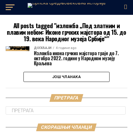
All posts tagged "изложба „Под златним и
плавим небом: Иконе грчких мајстора од 15. до
19. века Народног музеја Србије“"
ДОГАЂАЈИ
4 године ago
Изложба икона грчких мајстора траје до 7.
октобра 2022. године у Народном музеју
Краљева
ЈОШ ЧЛАНАКА
ПРЕТРАГА
СКОРАШЊИ ЧЛАНЦИ