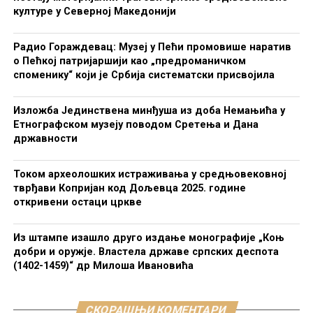
културе у Северној Македонији
Радио Гораждевац: Музеј у Пећи промовише наратив
о Пећкој патријаршији као „предроманичком
споменику“ који је Србија систематски присвојила
Изложба Јединствена минђуша из доба Немањића у
Етнографском музеју поводом Сретења и Дана
државности
Током археолошких истраживања у средњовековној
тврђави Копријан код Дољевца 2025. године
откривени остаци цркве
Из штампе изашло друго издање монографије „Коњ
добри и оружје. Властела државе српских деспота
(1402-1459)“ др Милоша Ивановића
СКОРАШЊИ КОМЕНТАРИ