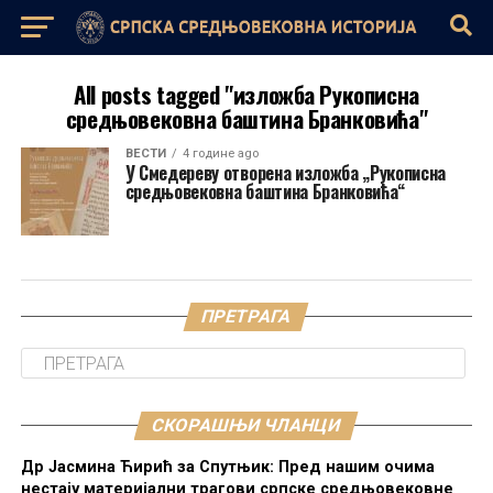
All posts tagged "изложба Рукописна
средњовековна баштина Бранковића"
ВЕСТИ
4 године ago
У Смедереву отворена изложба „Рукописна
средњовековна баштина Бранковића“
ПРЕТРАГА
СКОРАШЊИ ЧЛАНЦИ
Др Јасмина Ћирић за Спутњик: Пред нашим очима
нестају материјални трагови српске средњовековне