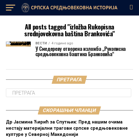
All posts tagged "izložba Rukopisna
srednjovekovna baština Brankovića"
ВЕСТИ
4 године ago
У Смедереву отворена изложба „Рукописна
средњовековна баштина Бранковића“
ПРЕТРАГА
СКОРАШЊИ ЧЛАНЦИ
Др Јасмина Ћирић за Спутњик: Пред нашим очима
нестају материјални трагови српске средњовековне
културе у Северној Македонији