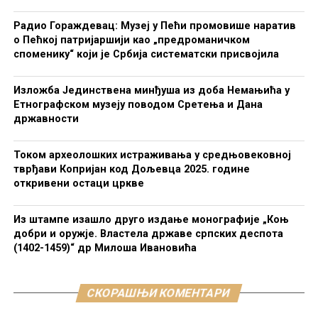
Радио Гораждевац: Музеј у Пећи промовише наратив
о Пећкој патријаршији као „предроманичком
споменику“ који је Србија систематски присвојила
Изложба Јединствена минђуша из доба Немањића у
Етнографском музеју поводом Сретења и Дана
државности
Током археолошких истраживања у средњовековној
тврђави Копријан код Дољевца 2025. године
откривени остаци цркве
Из штампе изашло друго издање монографије „Коњ
добри и оружје. Властела државе српских деспота
(1402-1459)“ др Милоша Ивановића
СКОРАШЊИ КОМЕНТАРИ