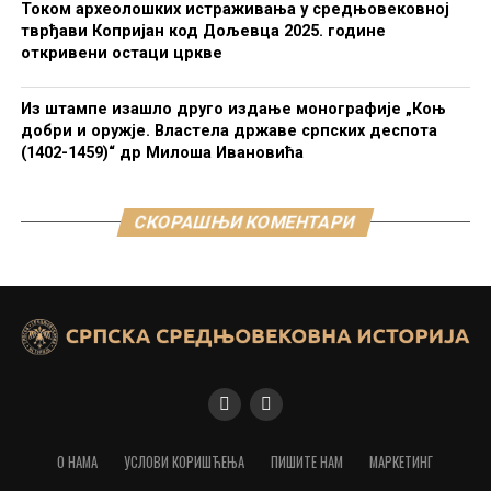
Током археолошких истраживања у средњовековној
тврђави Копријан код Дољевца 2025. године
откривени остаци цркве
Из штампе изашло друго издање монографије „Коњ
добри и оружје. Властела државе српских деспота
(1402-1459)“ др Милоша Ивановића
СКОРАШЊИ КОМЕНТАРИ
О НАМА
УСЛОВИ КОРИШЋЕЊА
ПИШИТЕ НАМ
МАРКЕТИНГ