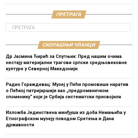
ПРЕТРАГА
СКОРАШЊИ ЧЛАНЦИ
Др Јасмина Ћирић за Спутњик: Пред нашим очима
нестају материјални трагови српске средњовековне
културе у Северној Македонији
Радио Гораждевац: Музеј у Пећи промовише наратив
о Пећкој патријаршији као „предроманичком
споменику“ који је Србија систематски присвојила
Изложба Јединствена минђуша из доба Немањића у
Етнографском музеју поводом Сретења и Дана
државности