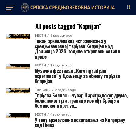
All posts tagged "Koprijan"
ВЕСТИ
6 месеци ago
Током археолошких истраживања у
средњовековној тврђави Копријан код
Дољевца 2025. године откривени остаци
цркве
ВЕСТИ
1 година ago
Музички фестивал „Korvingrad jam
experience“ у Дољевцу за обнову тврђаве
Копријан
ТВРЂАВЕ
2 године ago
Тврђава Болван – чувар Цариградског друма,
болванског трга, границе између Србије и
Османског царства…
ВЕСТИ
4 године ago
У току археолошка ископавања на Копријану
код Ниша