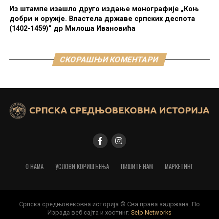
Из штампе изашло друго издање монографије „Коњ
добри и оружје. Властела државе српских деспота
(1402-1459)“ др Милоша Ивановића
СКОРАШЊИ КОМЕНТАРИ
О НАМА
УСЛОВИ КОРИШЋЕЊА
ПИШИТЕ НАМ
МАРКЕТИНГ
Српска средњовековна историја © Сва права задржана. По
Израда веб сајта и хостинг:
Selp Networks