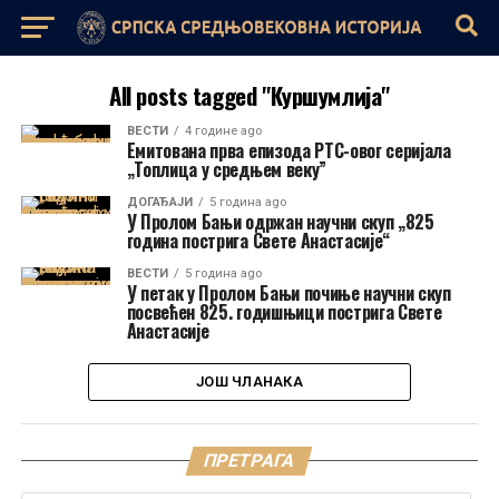
All posts tagged "Куршумлија"
ВЕСТИ
4 године ago
Емитована прва епизода РТС-овог серијала
„Топлица у средњем веку”
ДОГАЂАЈИ
5 година ago
У Пролом Бањи одржан научни скуп „825
година пострига Свете Анастасије“
ВЕСТИ
5 година ago
У петак у Пролом Бањи почиње научни скуп
посвећен 825. годишњици пострига Свете
Анастасије
ЈОШ ЧЛАНАКА
ПРЕТРАГА