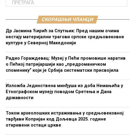
СКОРАШЊИ ЧЛАНЦИ
Др Јасмина Ћирић за Спутњик: Пред нашим очима
нестају материјални трагови српске средњовековне
културе у Северној Македонији
Радио Гораждевац: Музеј у Пећи промовише наратив
о Пећкој патријаршији као „предроманичком
споменику“ који је Србија систематски присвојила
Изложба Јединствена минђуша из доба Немањића у
Етнографском музеју поводом Сретења и Дана
државности
Током археолошких истраживања у средњовековној
тврђави Копријан код Дољевца 2025. године
откривени остаци цркве