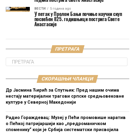
ВЕСТИ
5 година ago
У петак у Пролом Бањи почиње научни скуп
посвећен 825. годишњици пострига Свете
Анастасије
ПРЕТРАГА
СКОРАШЊИ ЧЛАНЦИ
Др Јасмина Ћирић за Спутњик: Пред нашим очима
нестају материјални трагови српске средњовековне
културе у Северној Македонији
Радио Гораждевац: Музеј у Пећи промовише наратив
о Пећкој патријаршији као „предроманичком
споменику“ који је Србија систематски присвојила