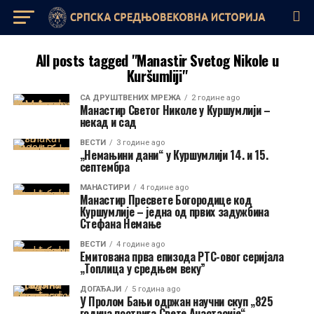
All posts tagged "Manastir Svetog Nikole u
Kuršumliji"
СА ДРУШТВЕНИХ МРЕЖА
2 године ago
Манастир Светог Николе у Куршумлији –
некад и сад
ВЕСТИ
3 године ago
„Немањини дани“ у Куршумлији 14. и 15.
септембра
МАНАСТИРИ
4 године ago
Манастир Пресвете Богородице код
Куршумлије – једна од првих задужбина
Стефана Немање
ВЕСТИ
4 године ago
Емитована прва епизода РТС-овог серијала
„Топлица у средњем веку”
ДОГАЂАЈИ
5 година ago
У Пролом Бањи одржан научни скуп „825
година пострига Свете Анастасије“