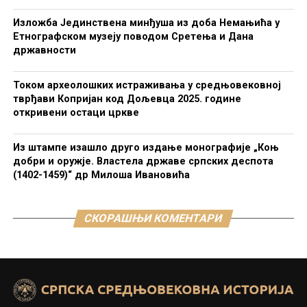
Изложба Јединствена минђуша из доба Немањића у
Етнографском музеју поводом Сретења и Дана
државности
Током археолошких истраживања у средњовековној
тврђави Копријан код Дољевца 2025. године
откривени остаци цркве
Из штампе изашло друго издање монографије „Коњ
добри и оружје. Властела државе српских деспота
(1402-1459)“ др Милоша Ивановића
СКОРАШЊИ КОМЕНТАРИ