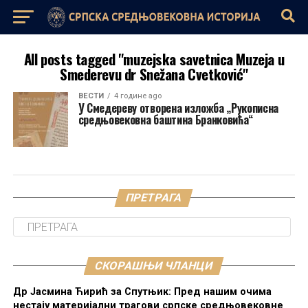
All posts tagged "muzejska savetnica Muzeja u
Smederevu dr Snežana Cvetković"
ВЕСТИ
4 године ago
У Смедереву отворена изложба „Рукописна
средњовековна баштина Бранковића“
ПРЕТРАГА
СКОРАШЊИ ЧЛАНЦИ
Др Јасмина Ћирић за Спутњик: Пред нашим очима
нестају материјални трагови српске средњовековне