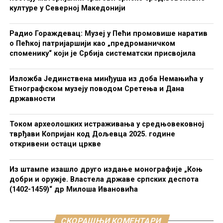
културе у Северној Македонији
Радио Гораждевац: Музеј у Пећи промовише наратив
о Пећкој патријаршији као „предроманичком
споменику“ који је Србија систематски присвојила
Изложба Јединствена минђуша из доба Немањића у
Етнографском музеју поводом Сретења и Дана
државности
Током археолошких истраживања у средњовековној
тврђави Копријан код Дољевца 2025. године
откривени остаци цркве
Из штампе изашло друго издање монографије „Коњ
добри и оружје. Властела државе српских деспота
(1402-1459)“ др Милоша Ивановића
СКОРАШЊИ КОМЕНТАРИ