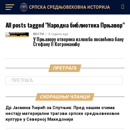
All posts tagged "Народна библиотека Прњавор"
ВЕСТИ
3 године ago
У Прњавору отворена изложба посвећена бану
Стефану II Котроманићу
ПРЕТРАГА
СКОРАШЊИ ЧЛАНЦИ
Др Јасмина Ћирић за Спутњик: Пред нашим очима
нестају материјални трагови српске средњовековне
културе у Северној Македонији