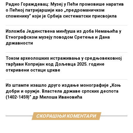
Радио Гораждевац: Музеј у Пећи промовише наратив
о Пећкој патријаршији као „предроманичком
споменику“ који је Србија систематски присвојила
Изложба Јединствена минђуша из доба Немањића у
Етнографском музеју поводом Сретења и Дана
државности
Током археолошких истраживања у средњовековној
тврђави Копријан код Дољевца 2025. године
откривени остаци цркве
Из штампе изашло друго издање монографије „Коњ
добри и оружје. Властела државе српских деспота
(1402-1459)“ др Милоша Ивановића
СКОРАШЊИ КОМЕНТАРИ