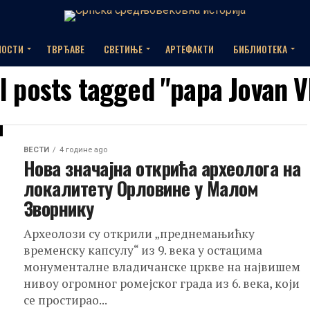
НОСТИ
ТВРЂАВЕ
СВЕТИЊЕ
АРТЕФАКТИ
БИБЛИОТЕКА
l posts tagged "papa Jovan V
ВЕСТИ
4 године ago
Нова значајна открића археолога на
локалитету Орловине у Малом
Зворнику
Археолози су открили „преднемањићку
временску капсулу“ из 9. века у остацима
монументалне владичанске цркве на највишем
нивоу огромног ромејског града из 6. века, који
се простирао...