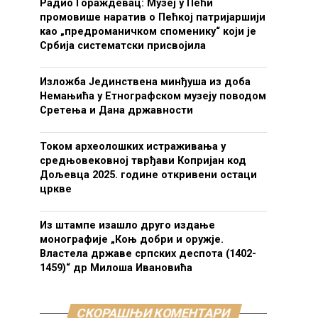
Радио Гораждевац: Музеј у Пећи
промовише наратив о Пећкој патријаршији
као „предроманичком споменику“ који је
Србија систематски присвојила
Изложба Јединствена минђуша из доба
Немањића у Етнографском музеју поводом
Сретења и Дана државности
Током археолошких истраживања у
средњовековној тврђави Копријан код
Дољевца 2025. године откривени остаци
цркве
Из штампе изашло друго издање
монографије „Коњ добри и оружје.
Властела државе српских деспота (1402-
1459)“ др Милоша Ивановића
СКОРАШЊИ КОМЕНТАРИ