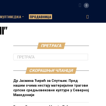
0
МУЛТИМЕДИЈА
ПРОДАВНИЦА
II"
ПРЕТРАГА
СКОРАШЊИ ЧЛАНЦИ
Др Јасмина Ћирић за Спутњик: Пред
нашим очима нестају материјални трагови
српске средњовековне културе у Северној
Македонији