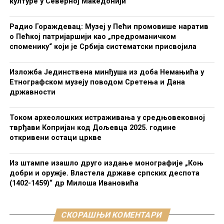
културе у Северној Македонији
Радио Гораждевац: Музеј у Пећи промовише наратив
о Пећкој патријаршији као „предроманичком
споменику“ који је Србија систематски присвојила
Изложба Јединствена минђуша из доба Немањића у
Етнографском музеју поводом Сретења и Дана
државности
Током археолошких истраживања у средњовековној
тврђави Копријан код Дољевца 2025. године
откривени остаци цркве
Из штампе изашло друго издање монографије „Коњ
добри и оружје. Властела државе српских деспота
(1402-1459)“ др Милоша Ивановића
СКОРАШЊИ КОМЕНТАРИ