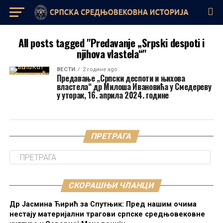
All posts tagged "Predavanje „Srpski despoti i
njihova vlastela“"
ВЕСТИ
2 године ago
Предавање „Српски деспоти и њихова
властела“ др Милоша Ивановића у Смедереву
у уторак, 16. априла 2024. године
ПРЕТРАГА
СКОРАШЊИ ЧЛАНЦИ
Др Јасмина Ћирић за Спутњик: Пред нашим очима
нестају материјални трагови српске средњовековне