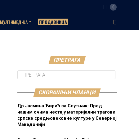
0
МУЛТИМЕДИЈА
ПРОДАВНИЦА
ПРЕТРАГА
СКОРАШЊИ ЧЛАНЦИ
Др Јасмина Ћирић за Спутњик: Пред
нашим очима нестају материјални трагови
српске средњовековне културе у Северној
Македонији