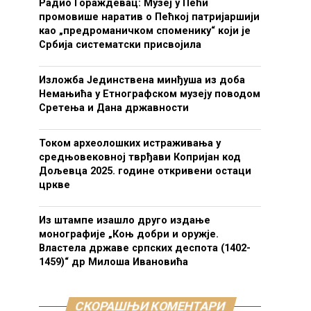
Радио Гораждевац: Музеј у Пећи
промовише наратив о Пећкој патријаршији
као „предроманичком споменику“ који је
Србија систематски присвојила
Изложба Јединствена минђуша из доба
Немањића у Етнографском музеју поводом
Сретења и Дана државности
Током археолошких истраживања у
средњовековној тврђави Копријан код
Дољевца 2025. године откривени остаци
цркве
Из штампе изашло друго издање
монографије „Коњ добри и оружје.
Властела државе српских деспота (1402-
1459)“ др Милоша Ивановића
СКОРАШЊИ КОМЕНТАРИ