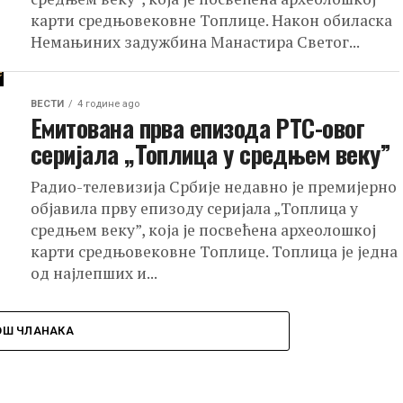
карти средњовековне Топлице. Након обиласка
Немањиних задужбина Манастира Светог...
ВЕСТИ
4 године ago
Емитована прва епизода РТС-овог
серијала „Топлица у средњем веку”
Радио-телевизија Србије недавно је премијерно
објавила прву епизоду серијала „Топлица у
средњем веку”, која је посвећена археолошкој
карти средњовековне Топлице. Топлица је једна
од најлепших и...
ОШ ЧЛАНАКА