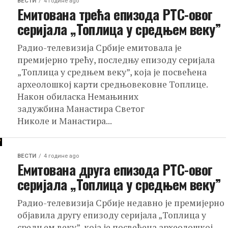
ВЕСТИ
4 године ago
Емитована трећа епизода РТС-овог
серијала „Топлица у средњем веку”
Радио-телевизија Србије емитовала је
премијерно трећу, последњу епизоду серијала
„Топлица у средњем веку”, која је посвећена
археолошкој карти средњовековне Топлице.
Након обиласка Немањиних
задужбина Манастира Светог
Николе и Манастира...
ВЕСТИ
4 године ago
Емитована друга епизода РТС-овог
серијала „Топлица у средњем веку”
Радио-телевизија Србије недавно је премијерно
објавила другу епизоду серијала „Топлица у
средњем веку”, која је посвећена археолошкој