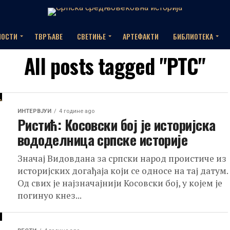
НОСТИ
ТВРЂАВЕ
СВЕТИЊЕ
АРТЕФАКТИ
БИБЛИОТЕКА
All posts tagged "РТС"
ИНТЕРВЈУИ
4 године ago
Ристић: Косовски бој је историјска
вододелница српске историје
Значај Видовдана за српски народ проистиче из
историјских догађаја који се односе на тај датум.
Од свих је најзначајнији Косовски бој, у којем је
погинуо кнез...