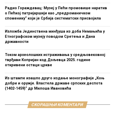
Радио Гораждевац: Музеј у Пећи промовише наратив
о Пећкој патријаршији као „предроманичком
споменику“ који је Србија систематски присвојила
Изложба Јединствена минђуша из доба Немањића у
Етнографском музеју поводом Сретења и Дана
државности
Током археолошких истраживања у средњовековној
тврђави Копријан код Дољевца 2025. године
откривени остаци цркве
Из штампе изашло друго издање монографије „Коњ
добри и оружје. Властела државе српских деспота
(1402-1459)“ др Милоша Ивановића
СКОРАШЊИ КОМЕНТАРИ