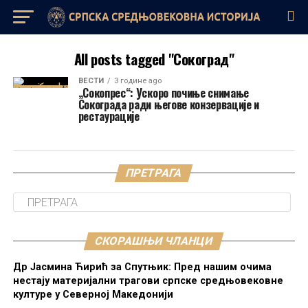
All posts tagged "Сокоград"
ВЕСТИ
3 године ago
„Сокопрес“: Ускоро почиње снимање
Сокограда ради његове конзервације и
рестаурације
ПРЕТРАГА
СКОРАШЊИ ЧЛАНЦИ
Др Јасмина Ћирић за Спутњик: Пред нашим очима
нестају материјални трагови српске средњовековне
културе у Северној Македонији