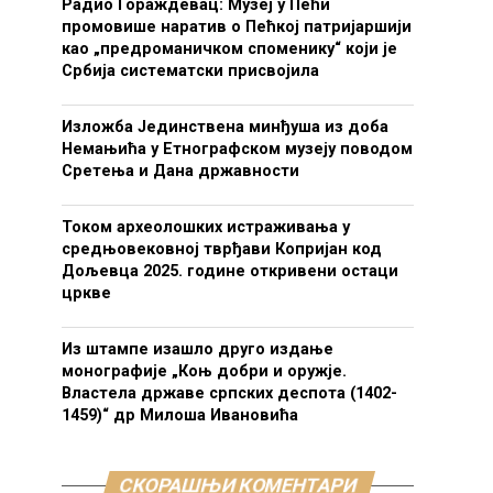
Радио Гораждевац: Музеј у Пећи
промовише наратив о Пећкој патријаршији
као „предроманичком споменику“ који је
Србија систематски присвојила
Изложба Јединствена минђуша из доба
Немањића у Етнографском музеју поводом
Сретења и Дана државности
Током археолошких истраживања у
средњовековној тврђави Копријан код
Дољевца 2025. године откривени остаци
цркве
Из штампе изашло друго издање
монографије „Коњ добри и оружје.
Властела државе српских деспота (1402-
1459)“ др Милоша Ивановића
СКОРАШЊИ КОМЕНТАРИ