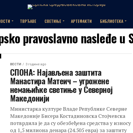
НОСТИ
ТВРЂАВЕ
СВЕТИЊЕ
АРТЕФАКТИ
БИБЛИОТЕКА
rpsko pravoslavno nasleđe u 
ВЕСТИ
3 године ago
СПОНА: Најављена заштита
Манастира Матеич – угрожене
немањићке светиње у Северној
Македонији
Министарка културе Владе Републике Северне
Македоније Бисера Костадиновска Стојчевска
потврдила је да су обезбеђена средства у износу
од 1,5 милиона денара (24.505 евра) за заштиту