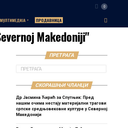
0
МУЛТИМЕДИЈА
ПРОДАВНИЦА
Severnoj Makedoniji"
ПРЕТРАГА
СКОРАШЊИ ЧЛАНЦИ
Др Јасмина Ћирић за Спутњик: Пред
нашим очима нестају материјални трагови
српске средњовековне културе у Северној
Македонији