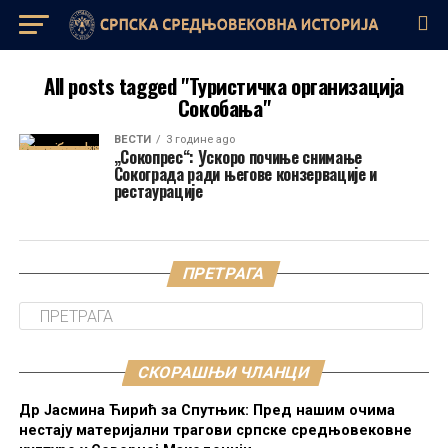
All posts tagged "Туристичка организација
Сокобања"
ВЕСТИ
3 године ago
„Сокопрес“: Ускоро почиње снимање
Сокограда ради његове конзервације и
рестаурације
ПРЕТРАГА
СКОРАШЊИ ЧЛАНЦИ
Др Јасмина Ћирић за Спутњик: Пред нашим очима
нестају материјални трагови српске средњовековне