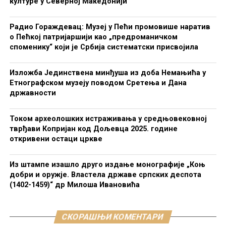
културе у Северној Македонији
Радио Гораждевац: Музеј у Пећи промовише наратив
о Пећкој патријаршији као „предроманичком
споменику“ који је Србија систематски присвојила
Изложба Јединствена минђуша из доба Немањића у
Етнографском музеју поводом Сретења и Дана
државности
Током археолошких истраживања у средњовековној
тврђави Копријан код Дољевца 2025. године
откривени остаци цркве
Из штампе изашло друго издање монографије „Коњ
добри и оружје. Властела државе српских деспота
(1402-1459)“ др Милоша Ивановића
СКОРАШЊИ КОМЕНТАРИ