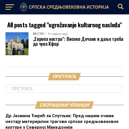
All posts tagged "ugrožavanje kulturnog nasleđa"
ВЕСТИ
4 године ago
„Европа ностра“: Високе Дечане и даље треба
да чува Кфор
ПРЕТРАГА
СКОРАШЊИ ЧЛАНЦИ
Др Јасмина Ћирић за Спутњик: Пред нашим очима
нестају материјални трагови српске средњовековне
културе у Северној Македонији