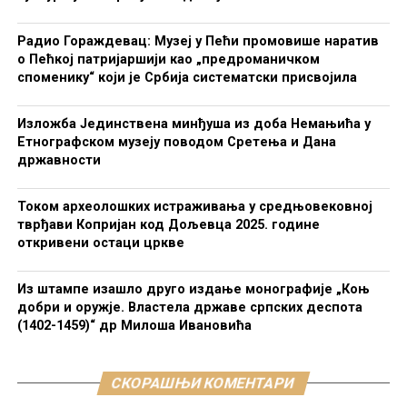
Радио Гораждевац: Музеј у Пећи промовише наратив
о Пећкој патријаршији као „предроманичком
споменику“ који је Србија систематски присвојила
Изложба Јединствена минђуша из доба Немањића у
Етнографском музеју поводом Сретења и Дана
државности
Током археолошких истраживања у средњовековној
тврђави Копријан код Дољевца 2025. године
откривени остаци цркве
Из штампе изашло друго издање монографије „Коњ
добри и оружје. Властела државе српских деспота
(1402-1459)“ др Милоша Ивановића
СКОРАШЊИ КОМЕНТАРИ