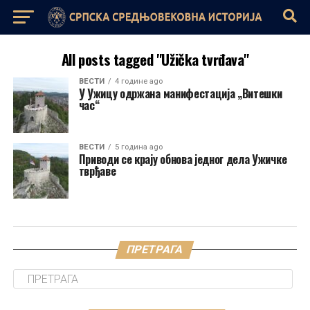
All posts tagged "Užička tvrđava"
ВЕСТИ
4 године ago
У Ужицу одржана манифестација „Витешки
час“
ВЕСТИ
5 година ago
Приводи се крају обнова једног дела Ужичке
тврђаве
ПРЕТРАГА