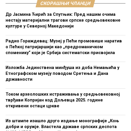
СКОРАШЊИ ЧЛАНЦИ
Др Јасмина Ћирић за Спутњик: Пред нашим очима
нестају материјални трагови српске средњовековне
културе у Северној Македонији
Радио Гораждевац: Музеј у Пећи промовише наратив
о Пећкој патријаршији као „предроманичком
споменику“ који је Србија систематски присвојила
Изложба Јединствена минђуша из доба Немањића у
Етнографском музеју поводом Сретења и Дана
државности
Током археолошких истраживања у средњовековној
тврђави Копријан код Дољевца 2025. године
откривени остаци цркве
Из штампе изашло друго издање монографије „Коњ
добри и оружје. Властела државе српских деспота