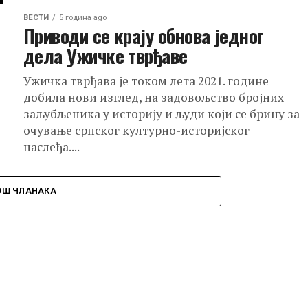
ВЕСТИ
5 година ago
Приводи се крају обнова једног
дела Ужичке тврђаве
Ужичка тврђава је током лета 2021. године
добила нови изглед, на задовољство бројних
заљубљеника у историју и људи који се брину за
очување српског културно-историјског
наслеђа....
ОШ ЧЛАНАКА