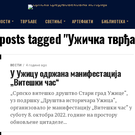
НОСТИ
ТВРЂАВЕ
СВЕТИЊЕ
АРТЕФАКТИ
БИБЛИОТЕКА
 posts tagged "Ужичка тврђ
ВЕСТИ
4 године ago
У Ужицу одржана манифестација
„Витешки час“
„Српско витешко друштво Стари град Ужице“,
уз подршку „Друштва историчара Ужица“,
организовало је манифестацију „Витешки час“ у
суботу 8. октобра 2022. године на простору
обновљене цитаделе...