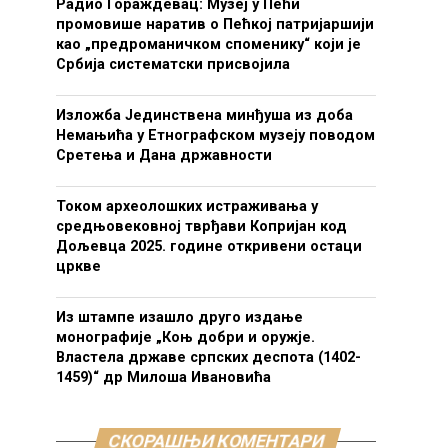
Радио Гораждевац: Музеј у Пећи
промовише наратив о Пећкој патријаршији
као „предроманичком споменику“ који је
Србија систематски присвојила
Изложба Јединствена минђуша из доба
Немањића у Етнографском музеју поводом
Сретења и Дана државности
Током археолошких истраживања у
средњовековној тврђави Копријан код
Дољевца 2025. године откривени остаци
цркве
Из штампе изашло друго издање
монографије „Коњ добри и оружје.
Властела државе српских деспота (1402-
1459)“ др Милоша Ивановића
СКОРАШЊИ КОМЕНТАРИ