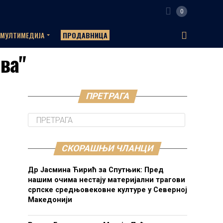
0
МУЛТИМЕДИЈА
ПРОДАВНИЦА
ава"
ПРЕТРАГА
СКОРАШЊИ ЧЛАНЦИ
Др Јасмина Ћирић за Спутњик: Пред
нашим очима нестају материјални трагови
српске средњовековне културе у Северној
Македонији