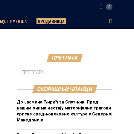
0
МУЛТИМЕДИЈА
ПРОДАВНИЦА
ПРЕТРАГА
СКОРАШЊИ ЧЛАНЦИ
Др Јасмина Ћирић за Спутњик: Пред
нашим очима нестају материјални трагови
српске средњовековне културе у Северној
Македонији