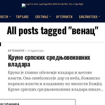
НОСТИ
ТВРЂАВЕ
СВЕТИЊЕ
АРТЕФАКТИ
БИБЛИОТЕКА
All posts tagged "венац"
АРТЕФАКТИ
4 године ago
Круне српских средњовековних
владара
Круна је главно обележје владара и његове
власти. Она симболизује дар са неба, божанско
порекло власти и владавину по милости Божјој.
Круне српских средњовековних владара имале...
ОШ ЧЛАНАКА