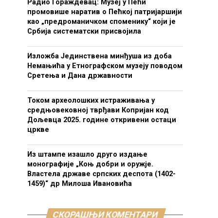
Радио Гораждевац: Музеј у Пећи
промовише наратив о Пећкој патријаршији
као „предроманичком споменику“ који је
Србија систематски присвојила
Изложба Јединствена минђуша из доба
Немањића у Етнографском музеју поводом
Сретења и Дана државности
Током археолошких истраживања у
средњовековној тврђави Копријан код
Дољевца 2025. године откривени остаци
цркве
Из штампе изашло друго издање
монографије „Коњ добри и оружје.
Властела државе српских деспота (1402-
1459)“ др Милоша Ивановића
СКОРАШЊИ КОМЕНТАРИ