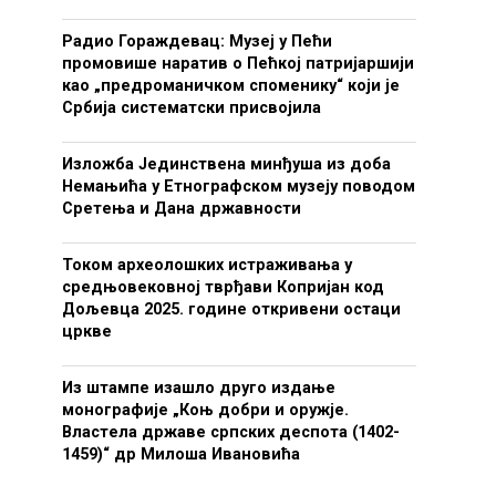
Радио Гораждевац: Музеј у Пећи
промовише наратив о Пећкој патријаршији
као „предроманичком споменику“ који је
Србија систематски присвојила
Изложба Јединствена минђуша из доба
Немањића у Етнографском музеју поводом
Сретења и Дана државности
Током археолошких истраживања у
средњовековној тврђави Копријан код
Дољевца 2025. године откривени остаци
цркве
Из штампе изашло друго издање
монографије „Коњ добри и оружје.
Властела државе српских деспота (1402-
1459)“ др Милоша Ивановића