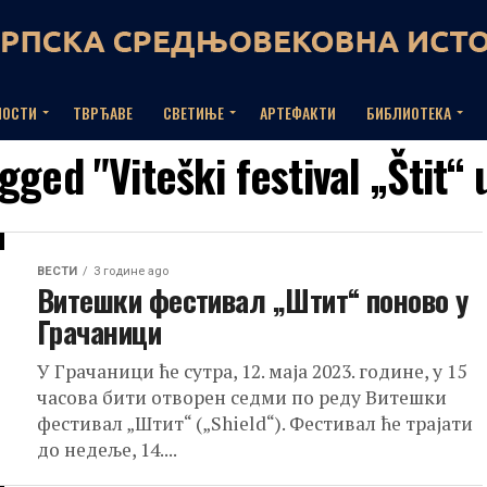
НОСТИ
ТВРЂАВЕ
СВЕТИЊЕ
АРТЕФАКТИ
БИБЛИОТЕКА
agged "Viteški festival „Štit“ 
ВЕСТИ
3 године ago
Витешки фестивал „Штит“ поново у
Грачаници
У Грачаници ће сутра, 12. маја 2023. године, у 15
часова бити отворен седми по реду Витешки
фестивал „Штит“ („Shield“). Фестивал ће трајати
до недеље, 14....