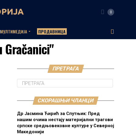
0
МУЛТИМЕДИЈА
ПРОДАВНИЦА
u Gračanici"
ПРЕТРАГА
СКОРАШЊИ ЧЛАНЦИ
Др Јасмина Ћирић за Спутњик: Пред
нашим очима нестају материјални трагови
српске средњовековне културе у Северној
Македонији