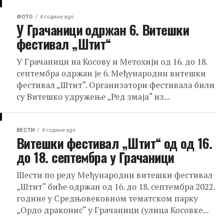
ФОТО
4 године ago
У Грачаници одржан 6. Витешки
фестивал „Штит“
У Грачаници на Косову и Метохији од 16. до 18.
септембра одржан је 6. Међународни витешки
фестивал „Штит“. Организатори фестивала били
су Витешко удружење „Ред змаја“ из...
ВЕСТИ
4 године ago
Витешки фестивал „Штит“ од од 16.
до 18. септембра у Грачаници
Шести по реду Међународни витешки фестивал
„Штит“ биће одржан од 16. до 18. септембра 2022.
године у Средњовековном тематском парку
„Ордо драконис“ у Грачаници (улица Косовке...